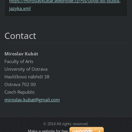
https://miroslavkubat.webnode.cz/rss/uvod-do-studia-
jazyka.xml
Contact
Miroslav Kubát
Faculty of Arts
University of Ostrava
Havlíčkovo nábřeží 38
Ostrava 702 00
Czech Republic
miroslav
.kubat@g
mail.com
© 2014 All rights reserved.
Make a website for free